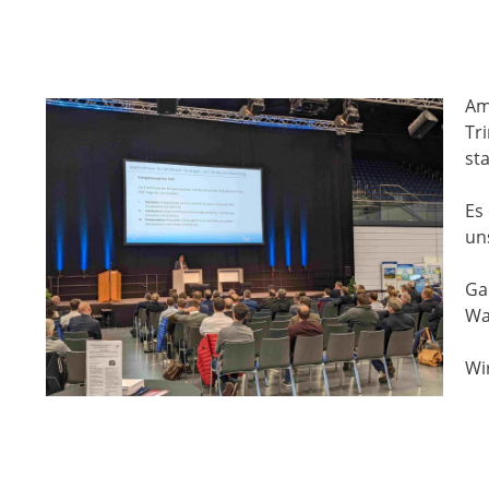
Am
Tr
st
Es
un
Ga
Wa
Wi