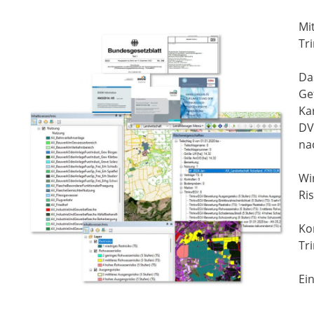
Mi
Tr
Da
Ge
Ka
DV
na
Wi
Ris
Ko
Tr
Ei