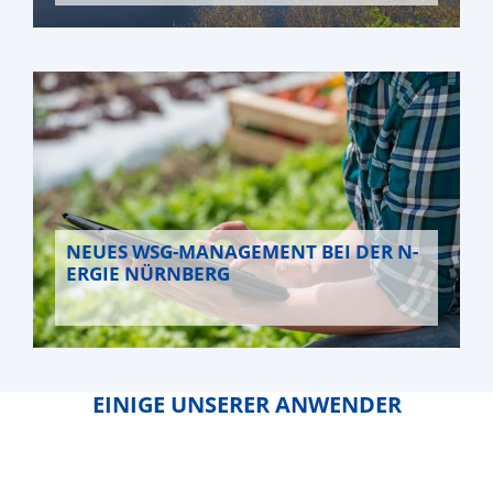
Download…
Download…
Download…
Verordnungstextes
NEUES WSG-MANAGEMENT BEI DER N-
DVGW
Download…
ERGIE NÜRNBERG
Merkblatt W 1004
DIN EN 15975-2
EINIGE UNSERER ANWENDER
Handlungshilfen des BDEW