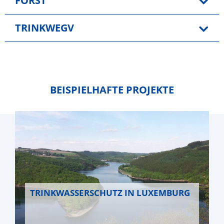
FORST
TRINKWEGV
BEISPIELHAFTE PROJEKTE
Download…
Schlagbilanzen
Download…
Pflanzenschutzmittel
TRINKWASSERSCHUTZ IN LUXEMBURG
Düngeempfehlungen
Hoftor
Feld/Stall-Bilanz